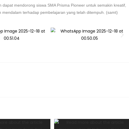
an dapat mendorong siswa SMA Prisma Pioneer untuk semakin kreatif,
h mendalam terhadap pembelajaran yang telah ditempuh. (samt)