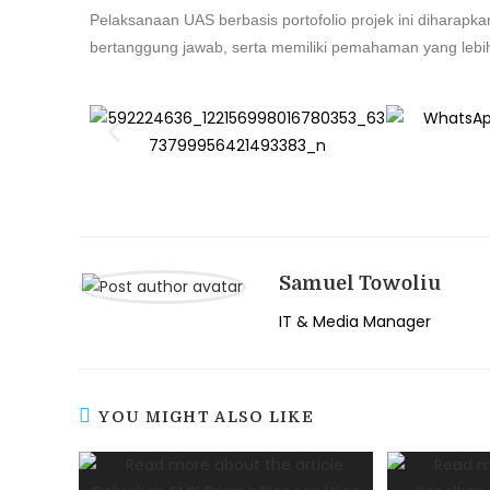
Pelaksanaan UAS berbasis portofolio projek ini diharapk
bertanggung jawab, serta memiliki pemahaman yang lebi
Samuel Towoliu
IT & Media Manager
YOU MIGHT ALSO LIKE