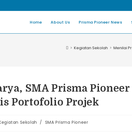
5
Home
About Us
Prisma Pioneer News
>
Kegiatan Sekolah
>
Menilai P
arya, SMA Prisma Pioneer
s Portofolio Projek
Kegiatan Sekolah
/
SMA Prisma Pioneer