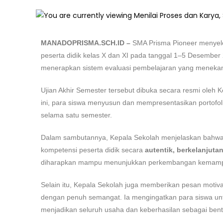
MANADOPRISMA.SCH.ID –
SMA Prisma Pioneer menyelen
peserta didik kelas X dan XI pada tanggal 1–5 Desember 
menerapkan sistem evaluasi pembelajaran yang menekank
Ujian Akhir Semester tersebut dibuka secara resmi oleh
ini, para siswa menyusun dan mempresentasikan portofolio
selama satu semester.
Dalam sambutannya, Kepala Sekolah menjelaskan bahwa U
kompetensi peserta didik secara
autentik, berkelanjuta
diharapkan mampu menunjukkan perkembangan kemampuan 
Selain itu, Kepala Sekolah juga memberikan pesan motiva
dengan penuh semangat. Ia mengingatkan para siswa untu
menjadikan seluruh usaha dan keberhasilan sebagai ben