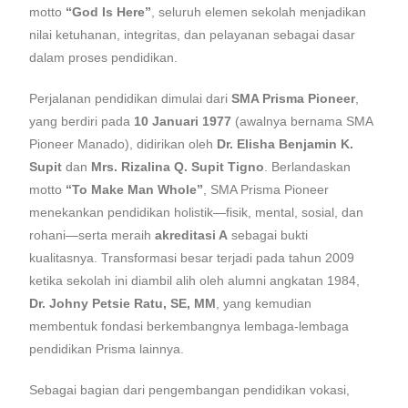
motto
“God Is Here”
, seluruh elemen sekolah menjadikan
nilai ketuhanan, integritas, dan pelayanan sebagai dasar
dalam proses pendidikan.
Perjalanan pendidikan dimulai dari
SMA Prisma Pioneer
,
yang berdiri pada
10 Januari 1977
(awalnya bernama SMA
Pioneer Manado), didirikan oleh
Dr. Elisha Benjamin K.
Supit
dan
Mrs. Rizalina Q. Supit Tigno
. Berlandaskan
motto
“To Make Man Whole”
, SMA Prisma Pioneer
menekankan pendidikan holistik—fisik, mental, sosial, dan
rohani—serta meraih
akreditasi A
sebagai bukti
kualitasnya. Transformasi besar terjadi pada tahun 2009
ketika sekolah ini diambil alih oleh alumni angkatan 1984,
Dr. Johny Petsie Ratu, SE, MM
, yang kemudian
membentuk fondasi berkembangnya lembaga-lembaga
pendidikan Prisma lainnya.
Sebagai bagian dari pengembangan pendidikan vokasi,