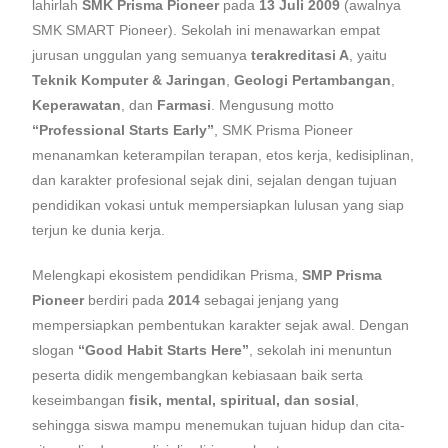
lahirlah
SMK Prisma Pioneer
pada
13 Juli 2009
(awalnya
SMK SMART Pioneer). Sekolah ini menawarkan empat
jurusan unggulan yang semuanya
terakreditasi A
, yaitu
Teknik Komputer & Jaringan
,
Geologi Pertambangan
,
Keperawatan
, dan
Farmasi
. Mengusung motto
“Professional Starts Early”
, SMK Prisma Pioneer
menanamkan keterampilan terapan, etos kerja, kedisiplinan,
dan karakter profesional sejak dini, sejalan dengan tujuan
pendidikan vokasi untuk mempersiapkan lulusan yang siap
terjun ke dunia kerja.
Melengkapi ekosistem pendidikan Prisma,
SMP Prisma
Pioneer
berdiri pada
2014
sebagai jenjang yang
mempersiapkan pembentukan karakter sejak awal. Dengan
slogan
“Good Habit Starts Here”
, sekolah ini menuntun
peserta didik mengembangkan kebiasaan baik serta
keseimbangan
fisik, mental, spiritual, dan sosial
,
sehingga siswa mampu menemukan tujuan hidup dan cita-